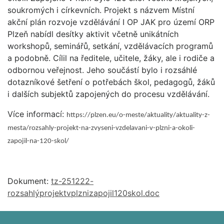
soukromých i církevních. Projekt s názvem Místní
akční plán rozvoje vzdělávání I OP JAK pro území ORP
Plzeň nabídl desítky aktivit včetně unikátních
workshopů, seminářů, setkání, vzdělávacích programů
a podobně. Cílil na ředitele, učitele, žáky, ale i rodiče a
odbornou veřejnost. Jeho součástí bylo i rozsáhlé
dotazníkové šetření o potřebách škol, pedagogů, žáků
i dalších subjektů zapojených do procesu vzdělávání.
Více informací:
https://plzen.eu/o-meste/aktuality/aktuality-z-
mesta/rozsahly-projekt-na-zvyseni-vzdelavani-v-plzni-a-okoli-
zapojil-na-120-skol/
Dokument:
tz-251222-
rozsahlýprojektvplznizapojil120skol.doc