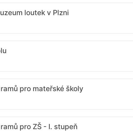
zeum loutek v Plzni
lu
ramů pro mateřské školy
amů pro ZŠ - I. stupeň