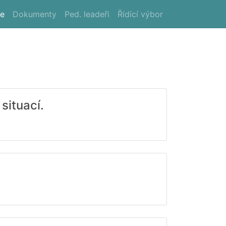
ře
Dokumenty
Ped. leadeři
Řídící výbor
situací.