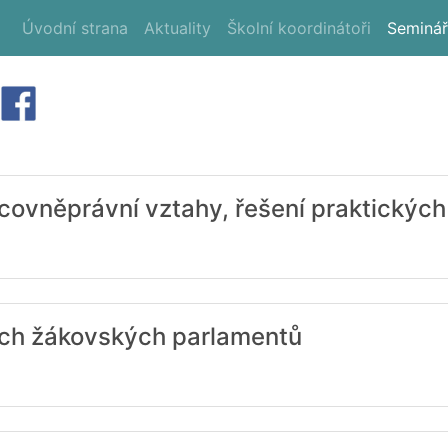
(current)
Úvodní strana
Aktuality
Školní koordinátoři
Seminá
vněprávní vztahy, řešení praktických 
ích žákovských parlamentů