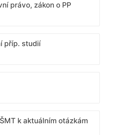
vní právo, zákon o PP
příp. studií
 MŠMT k aktuálním otázkám