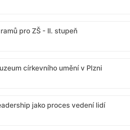
amů pro ZŠ - II. stupeň
zeum církevního umění v Plzni
dership jako proces vedení lidí